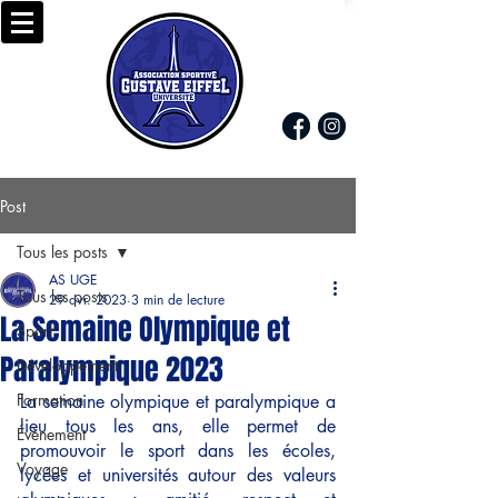
Post
Tous les posts
AS UGE
Tous les posts
29 avr. 2023
3 min de lecture
La Semaine Olympique et
Sport
Paralympique 2023
Développement
Formation
La semaine olympique et paralympique a 
lieu tous les ans, elle permet de 
Évènement
promouvoir le sport dans les écoles, 
Voyage
lycées et universités autour des valeurs 