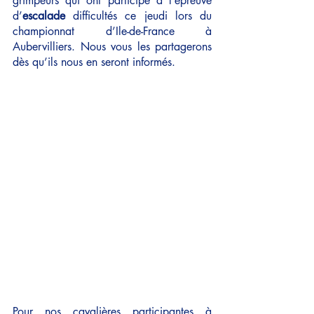
grimpeurs qui ont participé à l’épreuve 
d’
escalade
 difficultés ce jeudi lors du 
championnat d’Ile-de-France à 
Aubervilliers. Nous vous les partagerons 
dès qu’ils nous en seront informés. 
Pour nos cavalières participantes à 