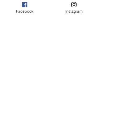
Facebook
Instagram
Bravo également à nos 
handballeuses
 qui 
ont su s’imposer 46 - 21 lors d’un très 
beau match à domicile face à l’université 
de Sorbonne Paris Nord.