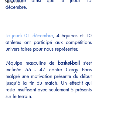
décembre ainsi que le jeudi 15 
Newsletter
décembre.
Le jeudi 01 décembre
, 4 équipes et 10 
athlètes ont participé aux compétitions 
universitaires pour nous représenter.
L’équipe masculine de 
basket-ball
 s’est 
inclinée 55 - 47 contre Cergy Paris 
malgré une motivation présente du début 
jusqu'à la fin du match. Un effectif qui 
reste insuffisant avec seulement 5 présents 
sur le terrain.