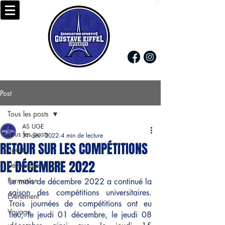
Post
Tous les posts
AS UGE
Tous les posts
31 déc. 2022
4 min de lecture
RETOUR SUR LES COMPÉTITIONS
Sport
DE DÉCEMBRE 2022
Développement
Formation
Le mois de décembre 2022 a continué la 
saison des compétitions universitaires. 
Évènement
Trois journées de compétitions ont eu 
Voyage
lieu, le jeudi 01 décembre, le jeudi 08 