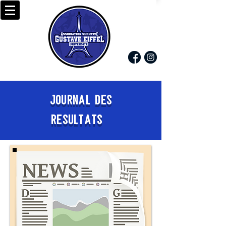
JOURNAL DES
RÉSULTATS