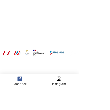
7 Boulevard Descartes, 77420, Champs/Marne
CONTACTS :
secretariat@asuge.fr
06.01.89.70.19
communication@asuge.fr
06.22.45.94.77
NOS RÉSEAUX :
IG : asuge_u
FB : AS UGE - SECTION U
Facebook
Instagram
Envoyez-nous un message
et nous vous répondrons rapidement.
E-mail