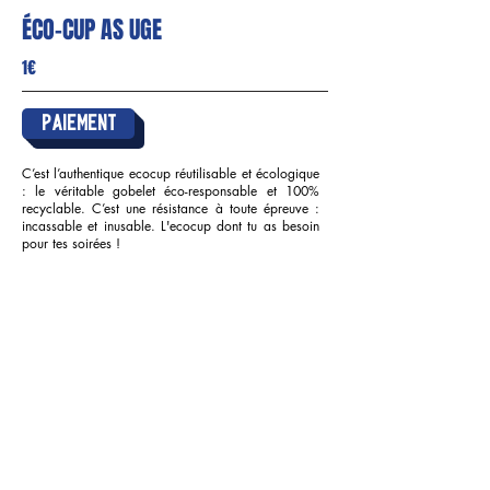
ÉCO-CUP AS UGE
1€
Paiement
C’est l’authentique ecocup réutilisable et écologique
: le véritable gobelet éco-responsable et 100%
recyclable. C’est une résistance à toute épreuve :
incassable et inusable. L'ecocup dont tu as besoin
pour tes soirées !