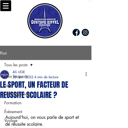
Post
Tous les posts
AS UGE
Tous les posts
25 févr. 2022
4 min de lecture
LE SPORT, UN FACTEUR DE
Sport
REUSSITE SCOLAIRE ?
Développement
Formation
Évènement
Aujourd’hui, on vous parle de sport et 
Voyage
de réussite scolaire. 