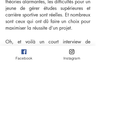
théories alarmantes, les difficultés pour un 
jeune de gérer études supérieures et 
carrière sportive sont réelles. Et nombreux 
sont ceux qui ont dû faire un choix pour 
maximiser la réussite d’un projet.
Oh, et voilà un court interview de
Mathilde Grumier
, 31 ans, vice-
championne d’Europe d’escrime (2010), 
Facebook
Instagram
qui retrace ces années où il fut parfois 
difficile de concilier les deux : 
https://start.lesechos.fr/travailler-
mieux/metiers-reconversion/sportive-de-
haut-niveau-jai-mene-mes-etudes-en-
parallele-1175805
Et toi, t’en penses quoi ?
En tout cas, on te remercie d’avoir lu 